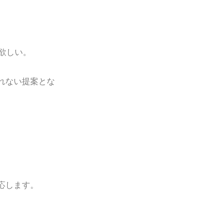
欲しい。
。
れない提案とな
応します。